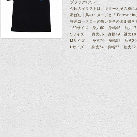
ブラックxブルー
今回のイラストは、ギターとその横に
羽ばたく鳥のイメージと「 Forever tog
押尾コータローの想いをそのまま書き
150サイズ 身丈60 身幅43 袖丈17
Sサイズ 身丈66 身幅49 袖丈19
Mサイズ 身丈70 身幅52 袖丈20
Lサイズ 身丈74 身幅55 袖丈22